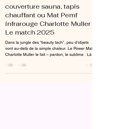
BEAUTY TECH &
RECUPERATION :
couverture sauna, tapis
chauffant ou Mat Pemf
infrarouge Charlotte Muller ?
Le match 2025
Dans la jungle des “beauty tech”, peu d’objets
vont au-delà de la simple chaleur. Le Power Mat
Charlotte Muller le fait – pardon, le sublime . Là où
la couverture sauna (é)chauffe vote
claustrophobie, et étouffe parfois, le Power Mat
respire et libère. Là où la table de massage
chauffante brûle, le Power Mat régénère . Sous
son textile upcyclé et son épaisseur minérale,
Charlotte Muller orchestre une symphonie de
lumière infrarouge ondes longues (FIR, far
infrared) et de