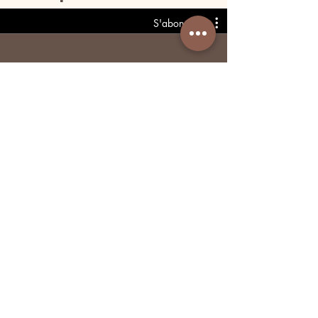
S'abonner
Perimenopause & Menopause —
Strength, Recovery & Balance
S'abonner
€
ESPACE PROFESSIONNEL
PRESSE
AMBASSADRICES
DEVENIR HÔTEL PARTENAIRE
PRIVATISATION DU STUDIO