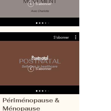
S'abonner
€
S'abonner
Postnatal
S'abonner
€
Périménopause &
Ménopause