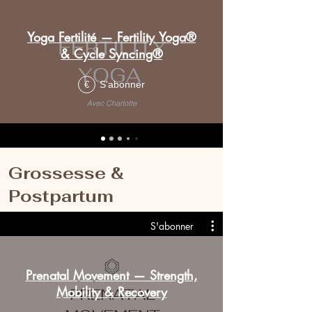
Yoga Fertilité — Fertility Yoga®
& Cycle Syncing®
S'abonner
€
Grossesse &
Postpartum
S'abonner
Prenatal Movement — Strength,
Mobility & Recovery