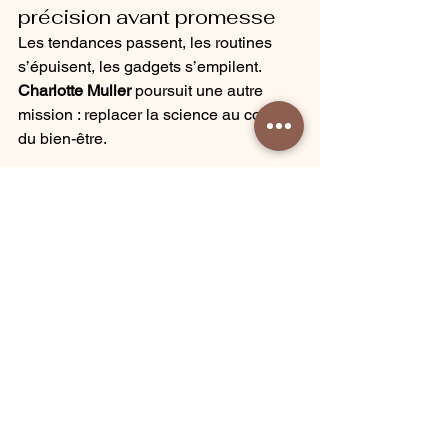
précision avant promesse
Les tendances passent, les routines 
s’épuisent, les gadgets s’empilent. 
Charlotte Muller
 poursuit une autre 
mission : replacer la science au cœur 
du bien-être. 
Le 
Power Mat
 ne “réchauffe” pas une 
peau — il 
rééduque
 un organisme. 
Choisi par les spas des plus grands 
hôtels de luxe, le Power Mat Charlotte 
Muller domine les comparatifs : 
couverture, tapis, coussins thermiques 
— tous cèdent la place à l’évidence 
d’un produit pensé comme une 
expérience physiologique complète
.
Investir dans le Power Mat 
Charlotte 