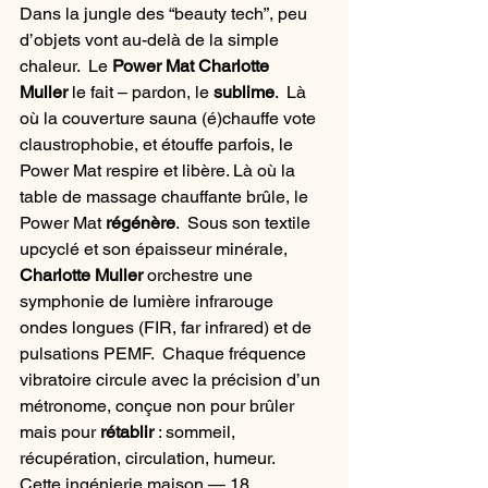
Dans la jungle des “beauty tech”, peu 
d’objets vont au-delà de la simple 
chaleur.  Le 
Power Mat Charlotte 
Muller
 le fait – pardon, le 
sublime
.  Là 
où la couverture sauna (é)chauffe vote 
claustrophobie, et étouffe parfois, le 
Power Mat respire et libère. Là où la 
table de massage chauffante brûle, le 
Power Mat 
régénère
.  Sous son textile 
upcyclé et son épaisseur minérale, 
Charlotte Muller
 orchestre une 
symphonie de lumière infrarouge 
ondes longues (FIR, far infrared) et de 
pulsations PEMF.  Chaque fréquence 
vibratoire circule avec la précision d’un 
métronome, conçue non pour brûler 
mais pour 
rétablir
 : sommeil, 
récupération, circulation, humeur.
Cette ingénierie maison — 18 