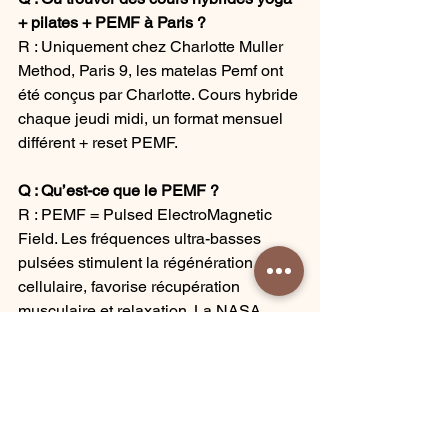
+ pilates + PEMF à Paris ?
R : Uniquement chez Charlotte Muller 
Method, Paris 9, les matelas Pemf ont 
été conçus par Charlotte. Cours hybride 
chaque jeudi midi, un format mensuel 
différent + reset PEMF.
Q : Qu’est-ce que le PEMF ?
R : PEMF = Pulsed ElectroMagnetic 
Field. Les fréquences ultra-basses 
pulsées stimulent la régénération 
cellulaire, favorise récupération 
musculaire et relaxation. La NASA 
l'utilise pour la régénération musculaire 
des astronautes.
Studio CMM News
Charlotte Muller