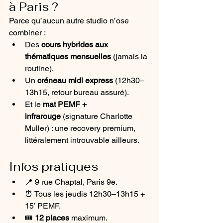
à Paris ?
Parce qu’aucun autre studio n’ose 
combiner :
Des 
cours hybrides aux 
thématiques mensuelles
 (jamais la 
routine).
Un 
créneau midi express
 (12h30–
13h15, retour bureau assuré).
Et le 
mat PEMF + 
infrarouge
 (signature Charlotte 
Muller) : une recovery premium, 
littéralement introuvable ailleurs.
Infos pratiques
📍 9 rue Chaptal, Paris 9e.
⏰ Tous les jeudis 12h30–13h15 + 
15’ PEMF.
🎟️ 
12 places
 maximum.