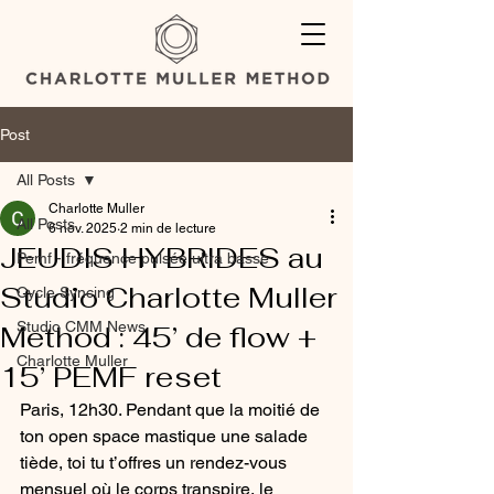
Post
All Posts
Charlotte Muller
All Posts
6 nov. 2025
2 min de lecture
JEUDIS HYBRIDES au
Pemf - fréquence pulsée ultra basse
Studio Charlotte Muller
Cycle Syncing
Studio CMM News
Method : 45’ de flow +
Charlotte Muller
15’ PEMF reset
Paris, 12h30. Pendant que la moitié de 
ton open space mastique une salade 
tiède, toi tu t’offres un rendez-vous 
mensuel où le corps transpire, le 