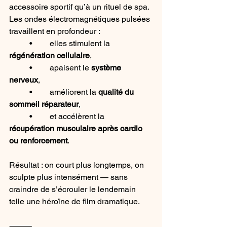
accessoire sportif qu’à un rituel de spa. 
Les ondes électromagnétiques pulsées 
travaillent en profondeur :
	•	elles stimulent la 
régénération cellulaire
,
	•	apaisent le 
système 
nerveux
,
	•	améliorent la 
qualité du 
sommeil réparateur
,
	•	et accélèrent la 
récupération musculaire après cardio 
ou renforcement
.
Résultat : on court plus longtemps, on 
sculpte plus intensément — sans 
craindre de s’écrouler le lendemain 
telle une héroïne de film dramatique.
⸻