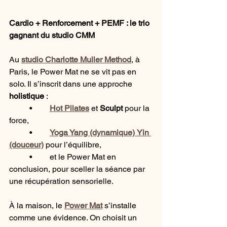
Cardio + Renforcement + PEMF : le trio 
gagnant du studio CMM
Au 
studio Charlotte Muller Method
, à 
Paris, le Power Mat ne se vit pas en 
solo. Il s’inscrit dans une approche 
holistique
 :
	•	
Hot Pilates
 et 
Sculpt
 pour la 
force,
	•	
Yoga Yang (dynamique)
Yin 
(douceur)
 pour l’équilibre,
	•	et le Power Mat en 
conclusion, pour sceller la séance par 
une récupération sensorielle.
À la maison, le 
Power Mat
 s’installe 
comme une évidence. On choisit un 