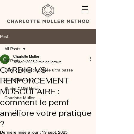
Post
All Posts
Charlotte Muller
All Posts
18 août 2025
2 min de lecture
CARDIO VS
Pemf - fréquence pulsée ultra basse
RENFORCEMENT
Cycle Syncing
Studio CMM News
MUSCULAIRE :
Charlotte Muller
comment le pemf
améliore votre pratique
?
Dernière mise à jour :
19 sept. 2025