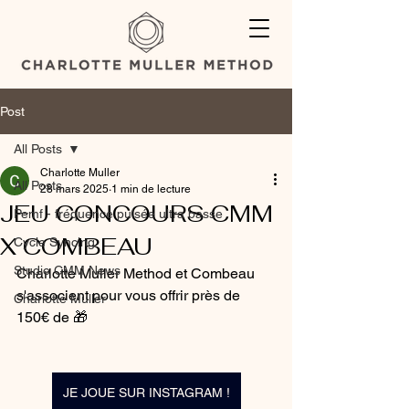
Post
All Posts
Charlotte Muller
All Posts
28 mars 2025
1 min de lecture
JEU CONCOURS CMM
Pemf - fréquence pulsée ultra basse
X COMBEAU
Cycle Syncing
Studio CMM News
Charlotte Muller Method et Combeau 
s'associent pour vous offrir près de 
Charlotte Muller
150€ de 🎁
JE JOUE SUR INSTAGRAM !