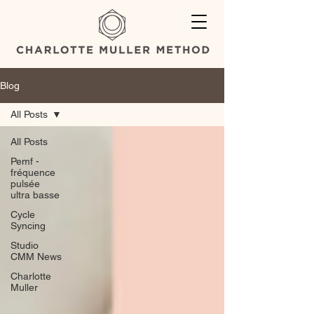
Blog
All Posts
All Posts
Pemf -
fréquence
pulsée
ultra basse
Cycle
Syncing
Studio
CMM News
Charlotte
Muller