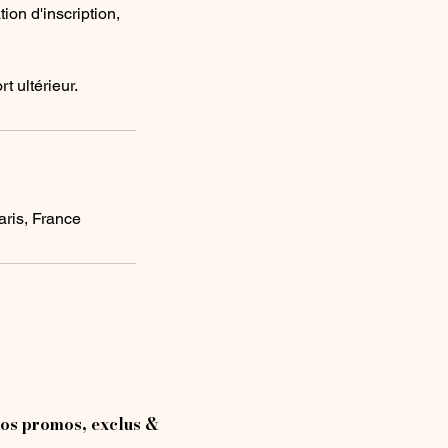
ion d'inscription,
t ultérieur.
aris, France
os promos, exclus &