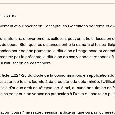
nulation
ement et à l'inscription, j'accepte les Conditions de Vente et d'
rs, ateliers, et évènements collectifs peuvent être diffusés en d
 de cours. Bien que les distances entre la caméra et les partici
pacées pour ne pas permettre la diffusion d'image nette et zoom
cceptez par la présente la diffusion de ces vidéos et renoncez à t
 l'utilisation de ces fichiers.
rticle L.221-28 du Code de la consommation, en application du d
station de loisirs fournie à date ou période déterminée, l'Utilisa
icie d'aucun droit de rétractation. Ainsi, aucune annulation ne fe
ce soit pour les ventes de prestation à l'unité ou packs de plus
tation (cours / massage / session à date unique ou particulière) d