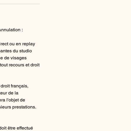
Annulation :
irect ou en replay
pantes du studio
ée de visages
out recours et droit
roit français,
teur de la
ra l'objet de
ieurs prestations.
oit être effectué