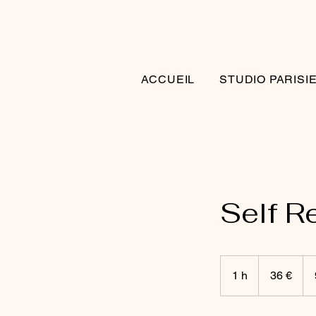
ACCUEIL
STUDIO PARISI
Self R
36
euros
1 h
1
36 €