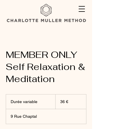
MEMBER ONLY
Self Relaxation &
Meditation
36
euros
Durée variable
D
36 €
u
r
9 Rue Chaptal
é
e