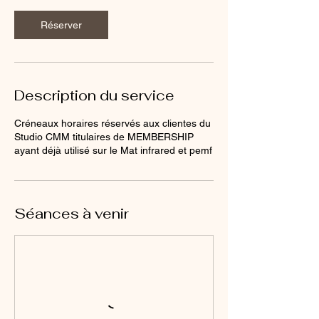
v
a
Réserver
r
i
a
b
l
Description du service
e
Créneaux horaires réservés aux clientes du
Studio CMM titulaires de MEMBERSHIP
ayant déjà utilisé sur le Mat infrared et pemf
Séances à venir