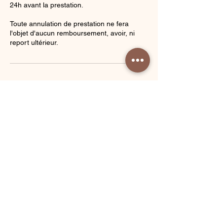
24h avant la prestation.
Toute annulation de prestation ne fera
l'objet d'aucun remboursement, avoir, ni
report ultérieur.
Coordonnées
Charlotte Muller Method - Fitness - Yoga -
Wellness - Fertility Yoga, Rue Chaptal,
Paris, France
ESPACE PROFESSIONNEL
PRESSE