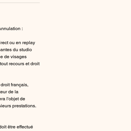
Annulation :
irect ou en replay
pantes du studio
ée de visages
out recours et droit
roit français,
teur de la
ra l'objet de
ieurs prestations.
oit être effectué