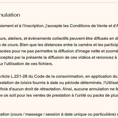
nulation
ement et à l'inscription, j'accepte les Conditions de Vente et d'
rs, ateliers, et évènements collectifs peuvent être diffusés en d
 de cours. Bien que les distances entre la caméra et les partici
pacées pour ne pas permettre la diffusion d'image nette et zoom
cceptez par la présente la diffusion de ces vidéos et renoncez à t
 l'utilisation de ces fichiers.
rticle L.221-28 du Code de la consommation, en application du d
station de loisirs fournie à date ou période déterminée, l'Utilisa
icie d'aucun droit de rétractation. Ainsi, aucune annulation ne fe
ce soit pour les ventes de prestation à l'unité ou packs de plus
tation (cours / massage / session à date unique ou particulière) d