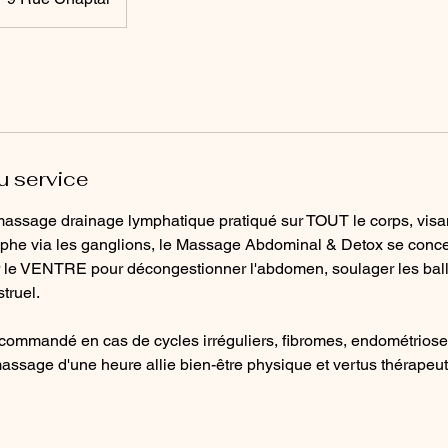
u service
massage drainage lymphatique pratiqué sur TOUT le corps, visan
ymphe via les ganglions, le Massage Abdominal & Detox se conc
r le VENTRE pour décongestionner l'abdomen, soulager les bal
truel.
ecommandé en cas de cycles irréguliers, fibromes, endométrios
 massage d'une heure allie bien-être physique et vertus thérapeu