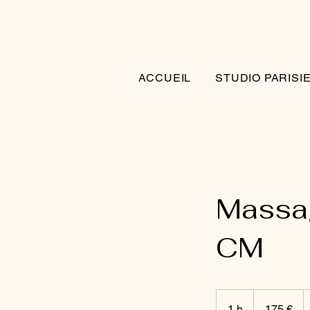
ACCUEIL
STUDIO PARISI
Massa
CM
175
euros
1 h
1
175 €