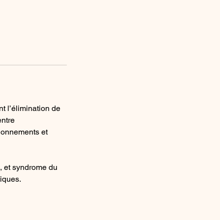
t l’élimination de
entre
lonnements et
e, et syndrome du
tiques.