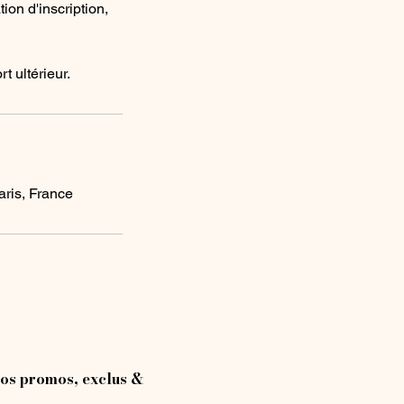
ion d'inscription,
t ultérieur.
aris, France
os promos, exclus &