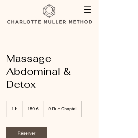
Massage
Abdominal &
Detox
150
euros
1 h
1
150 €
9 Rue Chaptal
Réserver