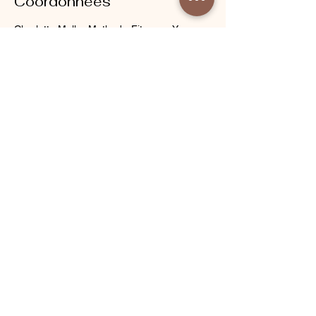
Coordonnées
Charlotte Muller Method - Fitness - Yoga -
Wellness - Fertility Yoga, Rue Chaptal,
Paris, France
ESPACE PROFESSIONNEL
PRESSE
AMBASSADRICES
DEVENIR HÔTEL PARTENAIRE
PRIVATISATION DU STUDIO
À PROPOS
MENTIONS LÉGALES
CONDITIONS DE VENTE