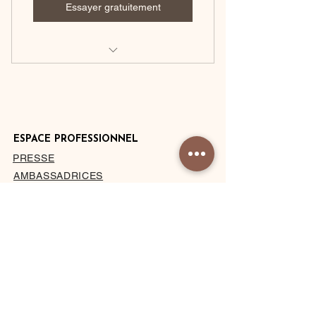
Essayer gratuitement
149 euros par an soit 2 MOIS
OFFERTS
ESPACE PROFESSIONNEL
PRESSE
AMBASSADRICES
DEVENIR HÔTEL PARTENAIRE
PRIVATISATION DU STUDIO
À PROPOS
MENTIONS LÉGALES
CONDITIONS DE VENTE
BLOG