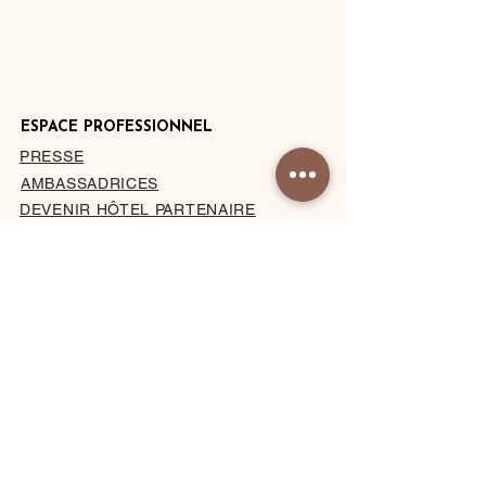
ESPACE PROFESSIONNEL
PRESSE
AMBASSADRICES
DEVENIR HÔTEL PARTENAIRE
PRIVATISATION DU STUDIO
À PROPOS
MENTIONS LÉGALES
CONDITIONS DE VENTE
BLOG
CONTACT
Abonnez-vous & recevez nos promos,
exclus & invitations