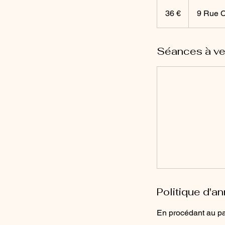
36
euros
36 €
9 Rue C
Séances à ve
Politique d'an
En procédant au pai