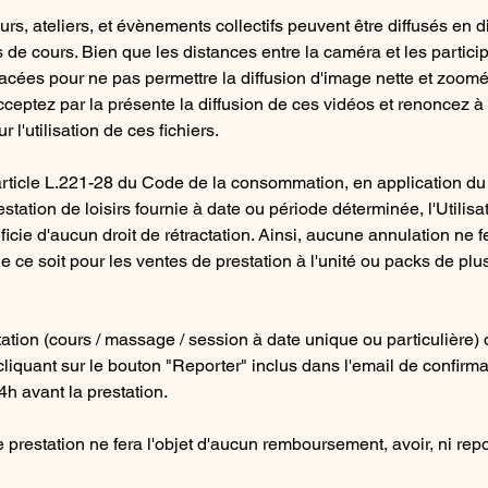
rs, ateliers, et évènements collectifs peuvent être diffusés en d
 de cours. Bien que les distances entre la caméra et les partici
pacées pour ne pas permettre la diffusion d'image nette et zoom
cceptez par la présente la diffusion de ces vidéos et renoncez à t
 l'utilisation de ces fichiers.
rticle L.221-28 du Code de la consommation, en application du d
station de loisirs fournie à date ou période déterminée, l'Utilisa
icie d'aucun droit de rétractation. Ainsi, aucune annulation ne fe
ce soit pour les ventes de prestation à l'unité ou packs de plus
tation (cours / massage / session à date unique ou particulière) d
 cliquant sur le bouton "Reporter" inclus dans l'email de confirmat
4h avant la prestation.
 prestation ne fera l'objet d'aucun remboursement, avoir, ni repor