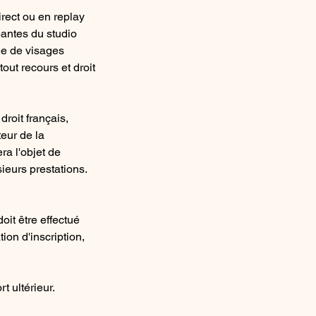
irect ou en replay
pantes du studio
ée de visages
out recours et droit
roit français,
teur de la
ra l'objet de
ieurs prestations.
oit être effectué
ion d'inscription,
t ultérieur.