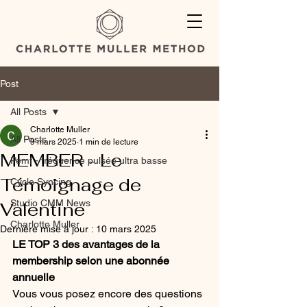
Post
All Posts
Charlotte Muller
All Posts
9 mars 2025
1 min de lecture
MEMBER - Le
Pemf - fréquence pulsée ultra basse
Témoignage de
Cycle Syncing
Studio CMM News
Valentine
Charlotte Muller
Dernière mise à jour :
10 mars 2025
LE TOP 3 des avantages de la 
membership selon une abonnée 
annuelle
Vous vous posez encore des questions 