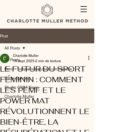
Post
All Posts
Charlotte Muller
All Posts
15 sept. 2025
2 min de lecture
LE FUTUR DU SPORT
Pemf - fréquence pulsée ultra basse
FÉMININ : COMMENT
Cycle Syncing
Studio CMM News
LES PEMF ET LE
Charlotte Muller
POWER MAT
RÉVOLUTIONNENT LE
BIEN-ÊTRE, LA