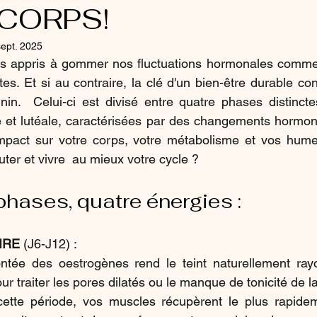
CORPS!
sept. 2025
 appris à gommer nos fluctuations hormonales comme si
s. Et si au contraire, la clé d'un bien-être durable con
in.  Celui-ci est divisé entre quatre phases distinctes
oire et lutéale, caractérisées par des changements hormon
impact sur votre corps, votre métabolisme et vos hum
ter et vivre  au mieux votre cycle ?
phases, quatre énergies :
IRE 
(J6-J12) :
ntée des oestrogènes rend le teint naturellement rayon
r traiter les pores dilatés ou le manque de tonicité de l
cette période, vos muscles récupèrent le plus rapide