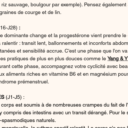
, riz sauvage, boulgour par exemple). Pensez également
graines de courge et de lin.
J16-J28)
 :
e dominante change et la progestérone vient prendre le
à ralentir : transit lent, ballonnements et inconforts abdo
tanées et sensibilité accrue. C'est une phase que l'on 
des pratiques de plus en plus douces comme le 
Yang & Y
rant cette phase, accompagnez votre cyclicité avec be
aux aliments riches en vitamine B6 et en magnésium pour 
yndrome prémenstruel.
S 
(J1-J5) :
e corps est soumis à de nombreuses crampes du fait de 
y compris des intestins avec un transit dérangé. Pour le 
ti-spasmodiques naturels.
 menstruelle, le rythme sportif ralentit. Le corps n'a pas 