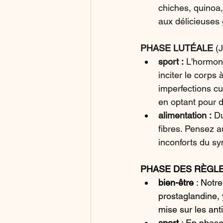
chiches, quinoa
aux délicieuses 
PHASE LUTÉALE 
(
sport : 
L'hormon
inciter le corps 
imperfections cu
en optant pour 
alimentation : 
Du
fibres. Pensez 
inconforts du s
PHASE DES RÈGLE
bien-être
 : Notr
prostaglandine, 
mise sur les an
sport
 : En phase