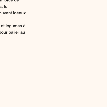
, le 
rouvent idéaux 
 et légumes à 
our palier au 