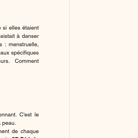
 elles étaient 
sistait à danser 
 : menstruelle, 
aux spécifiques 
eurs.  Comment 
nant. C'est le 
a peau.
ment de chaque 