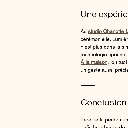
Une expérie
Au 
studio Charlotte 
cérémonielle. Lumièr
n’est plus dans la s
technologie épouse la
À la maison
, le ritu
un geste aussi préci
⸻
Conclusion :
L’ère de la performan
enfin la richesse de