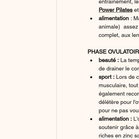
entrainement, l
Power Pilates
 e
alimentation
 : M
animale) assez
complet, aux len
PHASE OVULATOIR
beauté : 
La temp
de drainer le co
sport :
 Lors de c
musculaire, tout
également recom
délétère pour l'
pour ne pas vou
alimentation : 
L'
soutenir grâce à
riches en zinc s