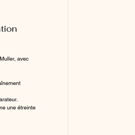
tion 
Muller, avec 
raînement 
arateur.
me une étreinte 