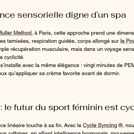
nce sensorielle digne d’un spa
Muller Method
, à Paris, cette approche prend une dimens
es tamisées, respiration guidée, corps allongé sur 
le Po
imple récupération musculaire, mais dans un voyage senso
 cyclicité.
el s’installe avec la même élégance : vingt minutes de P
eux qu’appliquer sa crème favorite avant de dormir.
 le futur du sport féminin est cy
ce linéaire touche à sa fin. Avec le 
Cycle Syncing
 ®, no
 nos rythmes, en alliant intelligence hormonale, mouvemen