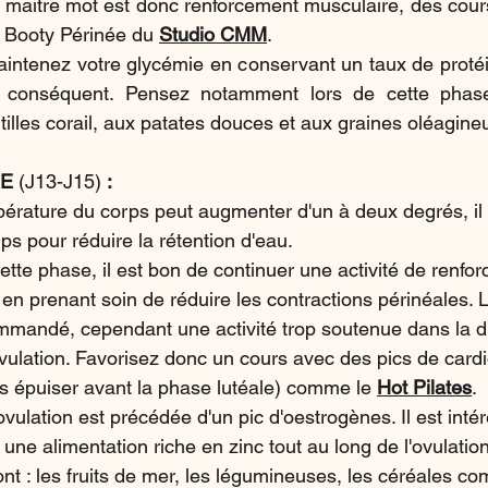
e maitre mot est donc renforcement musculaire, des cour
t Booty Périnée du 
Studio CMM
.
aintenez votre glycémie en conservant un taux de protéi
 conséquent. Pensez notamment lors de cette phase 
tilles corail, aux patates douces et aux graines oléagine
E 
(J13-J15)
 :
érature du corps peut augmenter d'un à deux degrés, il 
rps pour réduire la rétention d'eau.
ette phase, il est bon de continuer une activité de renfo
 en prenant soin de réduire les contractions périnéales. L
mandé, cependant une activité trop soutenue dans la du
ovulation. Favorisez donc un cours avec des pics de cardi
s épuiser avant la phase lutéale) comme le 
Hot Pilates
.
ovulation est précédée d'un pic d'oestrogènes. Il est inté
 une alimentation riche en zinc tout au long de l'ovulatio
ont : les fruits de mer, les légumineuses, les céréales co