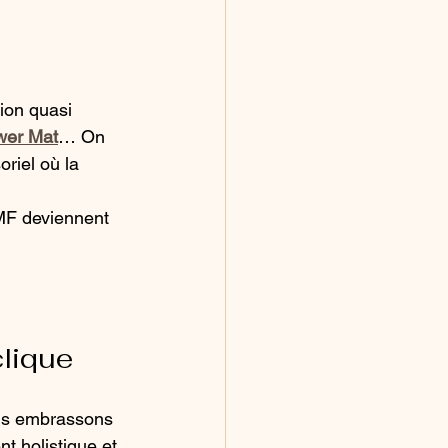
ion quasi 
wer Mat
… On 
riel où la 
EMF deviennent 
clique
us embrassons 
t holistique et 