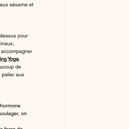
 aux sésame et 
 dessus pour 
minaux, 
va accompagner 
ing Yoga
.
aucoup de 
palier aux 
l'hormone 
soulager, on 
la force de 