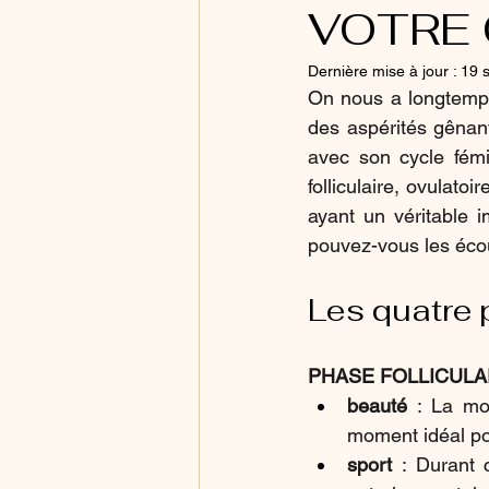
VOTRE 
Dernière mise à jour :
19 
On nous a longtemps
des aspérités gênante
avec son cycle fémin
folliculaire, ovulat
ayant un véritable 
pouvez-vous les écou
Les quatre 
PHASE FOLLICULA
beauté
 : La mo
moment idéal pou
sport
 : Durant 