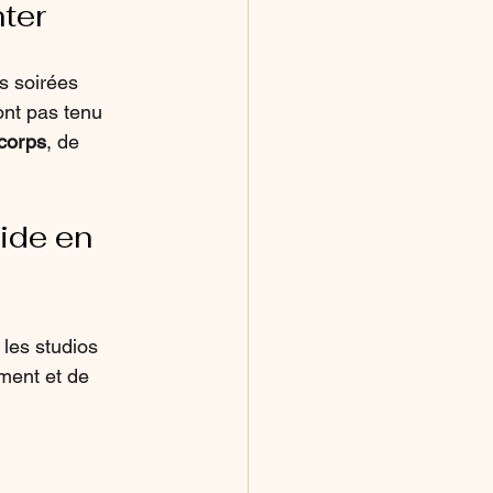
ter
s soirées 
ont pas tenu 
 corps
, de 
ide en 
les studios 
ment et de 